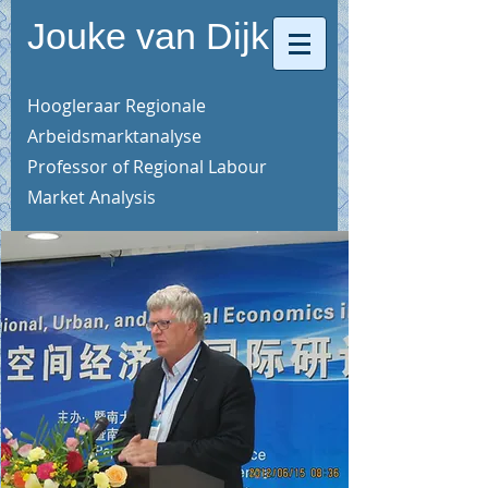
Jouke van Dijk
Hoogleraar Regionale
Arbeidsmarktanalyse
Professor of Regional Labour
Market Analysis